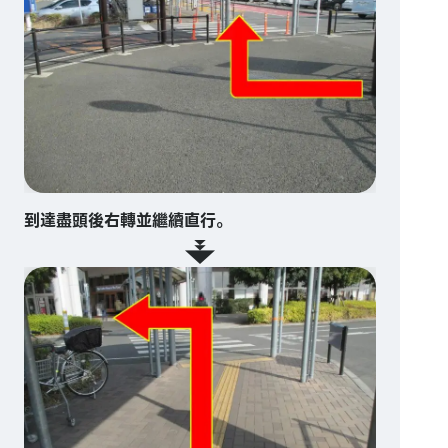
到達盡頭後右轉並繼續直行。