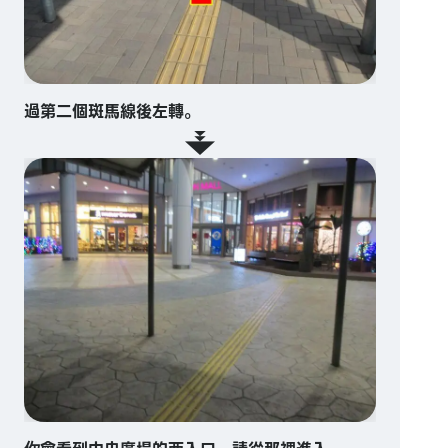
過第二個斑馬線後左轉。