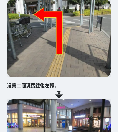
過第二個斑馬線後左轉。