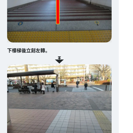
下樓梯後立刻左轉。