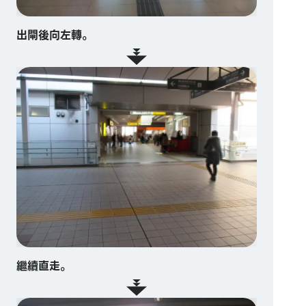
出閘後向左轉。
繼續直走。