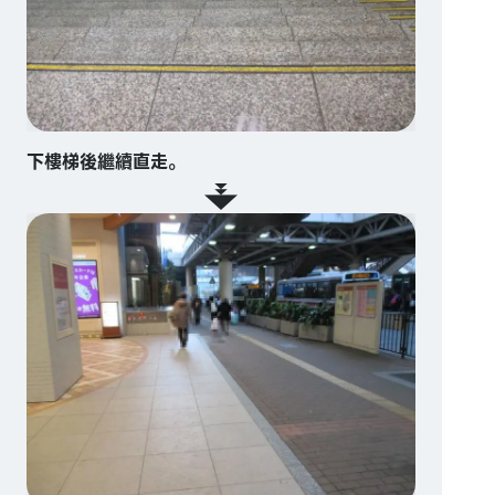
下樓梯後繼續直走。