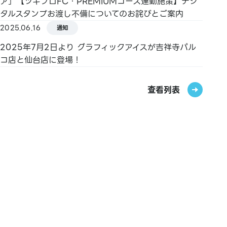
ア」【ツキプロFC・PREMIUMコース連動施策】デジ
Kitaca / Suica / PASMO / TOICA / manaca /
タルスタンプお渡し不備についてのお詫びとご案内
ICOCA / SUGOCA / nimoca / Hayakaken
2025.06.16
通知
【禮品卡／商品券】
2025年7月2日より グラフィックアイスが吉祥寺パル
JCB 禮品卡／PARCO 商品券
コ店と仙台店に登場！
【圖書禮券／圖書卡 NEXT】
查看列表