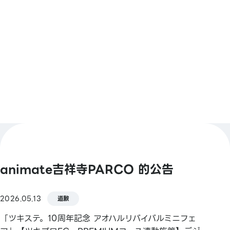
【條碼支付】
animate Pay / Alipay / PayPay / 微信支付 / Jcoin
Pay / d-Barai / 樂天 Pay / Pokepal Pay
查看更多
【Smart Code】
atone / ANA Pay / JAL Pay / au PAY / BNPJ
Pay / pring / Merpay / 銀行 Pay / 郵貯 Pay /
FamiPay / GLN Pay 等
【信用卡】
Master / VISA / JCB / AMERICAN EXPRESS /
Diners / 銀聯 / Discover / TS CUBIC / 樂天卡 / au
PAY 預付卡
animate吉祥寺PARCO 的公告
【電子貨幣】
QUICPay / 樂天 Edy
2026.05.13
道歉
「ツキステ。10周年記念 アオハルリバイバルミニフェ
【交通系 IC 卡】