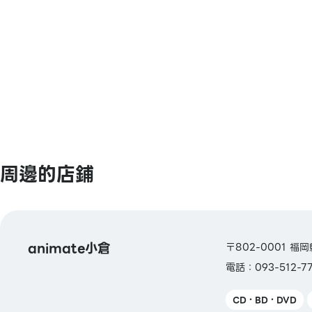
【交通系电子货币】
Kitaca / Suica / PASMO / TOICA / man
ICOCA / SUGOCA / nimoca / Hayakake
【礼品卡・商品券】
JCB 礼品卡 / VJA 礼品卡
【图书券・图书卡NEXT】
周邊的店鋪
animate小倉
〒802-0001 福岡
電話：093-512-7
CD・BD・DVD