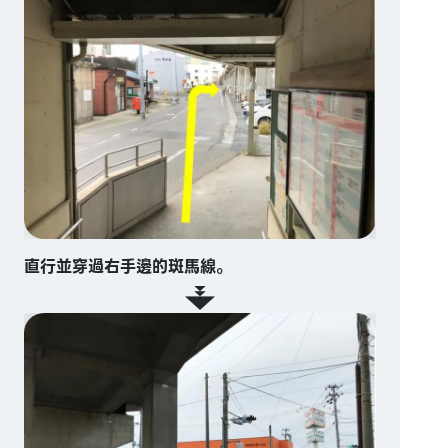
直行並穿過右手邊的斑馬線。