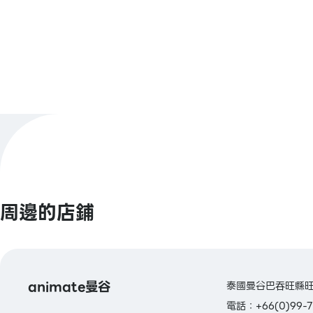
+66 95 795 0064
電話號碼
周一至周四：10:30-21:30
營業時間
周五：10:30-22:00
周六至周日及节假日：10:00-22:00
請在店內確認付款方式。
支付方式
查看更多
周邊的店鋪
animate曼谷
泰國曼谷巴吞旺縣旺
電話：+66(0)99-7