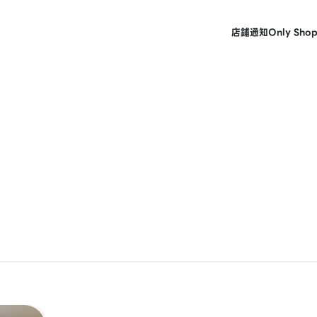
店鋪
通知
Only Sho