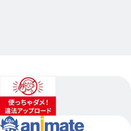
2026.04.17
「劇場版モノノ怪 第三章 蛇神」公開記念オンリ
ーショップ
…其他
animate池袋總店
2026.05.15（五）〜2026.06.14（日）
...
4
...
3
5