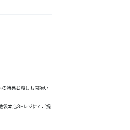
。
様への特典お渡しも開始い
池袋本店3Fレジにてご提