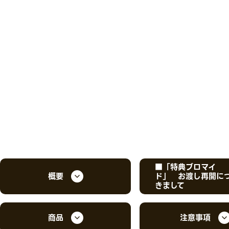
■「特典ブロマイ
概要
ド」 お渡し再開に
きまして
商品
注意事項