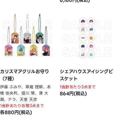
6,160円(税込)
カリスマアクリルお守り
シェアハウスアイシングビ
（7種）
スケット
伊藤 ふみや、草薙 理解、本
1会計あたり3点まで
橋 依央利、猿川 慧、湊 大
864円(税込)
瀬、テラ、天堂 天彦
1会計あたり各種3点まで
各880円(税込)