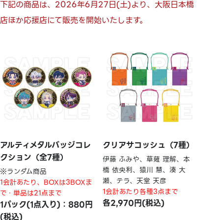
下記の商品は、2026年6月27日(土)より、大阪日本橋
店ほか応援店にて販売を開始いたします。
アルティメタルバッジコレ
クリアサコッシュ（7種）
クション（全7種）
伊藤 ふみや、草薙 理解、本
橋 依央利、猿川 慧、湊 大
※ランダム商品
瀬、テラ、天堂 天彦
1会計あたり、BOXは3BOXま
1会計あたり各種3点まで
で・単品は21点まで
各2,970円(税込)
1パック(1点入り)：880円
(税込)