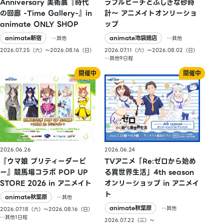
Anniversary 美術展『時代
ラフルピーチとふしぎな砂時
の回廊 -Time Gallery-』in
計〜 アニメイトオンリーショ
animate ONLY SHOP
ップ
animate新宿
animate池袋總店
…其他
…其他
2026.07.25（六）〜2026.08.16（日）
2026.07.11（六）〜2026.08.02（日）
…其他9日程
2026.06.26
2026.06.24
『ウマ娘 プリティーダービ
TVアニメ「Re:ゼロから始め
ー』競馬場コラボ POP UP
る異世界生活」4th season
STORE 2026 in アニメイト
オンリーショップ in アニメイ
ト
animate秋葉原
…其他
animate秋葉原
…其他
2026.07.18（六）〜2026.08.16（日）
…其他1日程
2026.07.22（三）〜