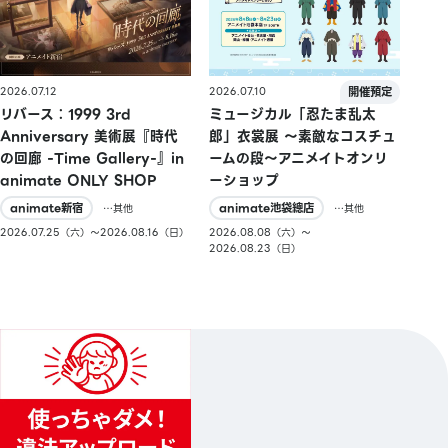
2026.07.10
2026.07.12
ミュージカル「忍たま乱太
リバース：1999 3rd
郎」衣裳展 ～素敵なコスチュ
Anniversary 美術展『時代
ームの段～アニメイトオンリ
の回廊 -Time Gallery-』in
ーショップ
animate ONLY SHOP
animate池袋總店
animate新宿
…其他
…其他
2026.08.08（六）〜
2026.07.25（六）〜2026.08.16（日）
2026.08.23（日）