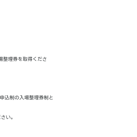
場整理券を取得くださ
事前申込制の入場整理券制と
ださい。