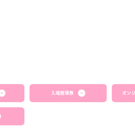
入場整理券
オン