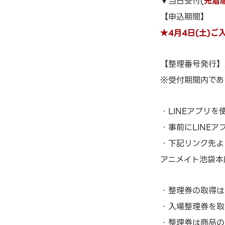
▼当日受付(
先着
【申込期間】
★4月4日(土)ご入
【整理番号発行】
※受付期間内であ
・LINEアプリを
・事前にLINE
・下記リンク先よ
アニメイト池袋本
・整理券の取得は
・入場整理券を取
・整理券は商品の