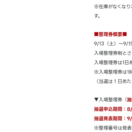
※在庫がなくなり
す。
■整理券概要■
9/13（土）～9
入場整理券制とさ
入場整理券は1日
※入場整理券は1
（当選は１日あた
▼入場整理券（
抽
抽選申込期間：8/2
抽選発表期間：9/
※整理番号は発表