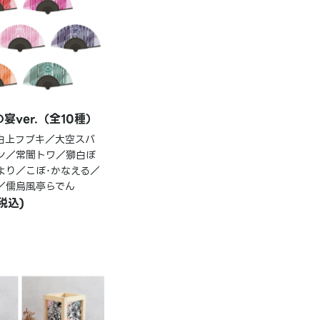
宴ver.（全10種）
白上フブキ／大空スバ
ン／常闇トワ／獅白ぼ
より／こぼ･かなえる／
／儒烏風亭らでん
(税込)