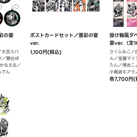
彩の宴
ポストカードセット／墨彩の宴
掛け軸風タ
ver.
宴ver.（全
／大空スバ
1,100円(税込)
さくらみこ／
ワ／獅白ぼ
ル／宝鐘マリ
かなえる／
たん／博衣こ
らでん
小鳥遊キアラ
各7,700円