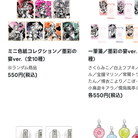
ミニ色紙コレクション／墨彩の
一筆箋／墨彩の宴ver.
宴ver.（全10種）
種）
※ランダム商品
さくらみこ／白上フブキ
550円(税込)
ル／宝鐘マリン／常闇ト
たん／博衣こより／こぼ･
小鳥遊キアラ／儒烏風亭
各550円(税込)