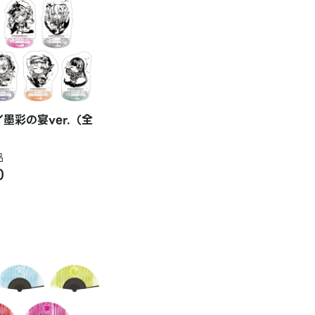
墨彩の宴ver.（全
品
)