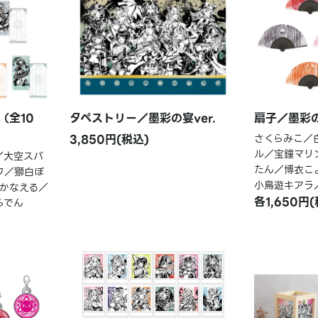
（全10
タペストリー／墨彩の宴ver.
扇子／墨彩の
3,850円(税込)
さくらみこ／
ル／宝鐘マリ
／大空スバ
たん／博衣こ
ワ／獅白ぼ
小鳥遊キアラ
かなえる／
各1,650円
らでん