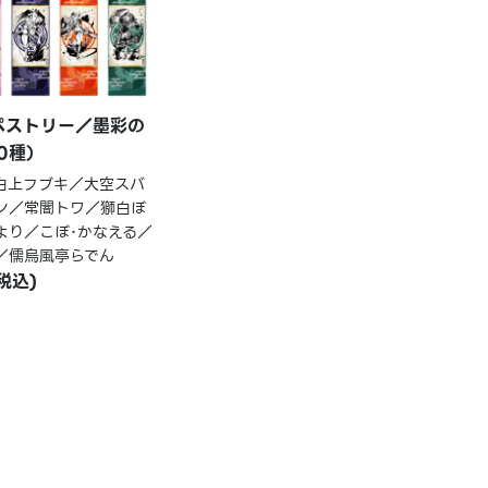
ペストリー／墨彩の
10種）
白上フブキ／大空スバ
ン／常闇トワ／獅白ぼ
より／こぼ･かなえる／
／儒烏風亭らでん
(税込)