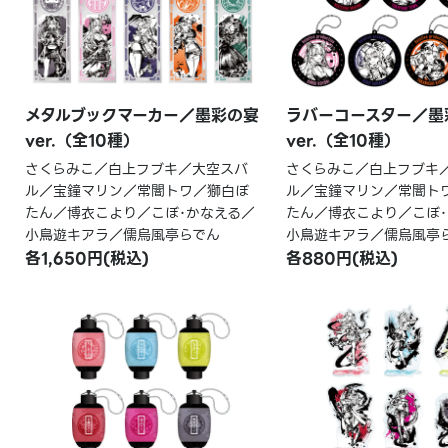
メタルブックマーカー／墨彩の宴
ラバーコースター／墨
ver.（全10種）
ver.（全10種）
さくらみこ／白上フブキ／大空スバ
さくらみこ／白上フブキ
ル／宝鐘マリン／常闇トワ／獅白ぼ
ル／宝鐘マリン／常闇ト
たん／博衣こより／こぼ･かなえる／
たん／博衣こより／こぼ･
小鳥遊キアラ／儒烏風亭らでん
小鳥遊キアラ／儒烏風亭
各1,650円(税込)
各880円(税込)