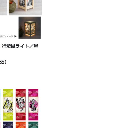
】行燈風ライト／墨
税込)