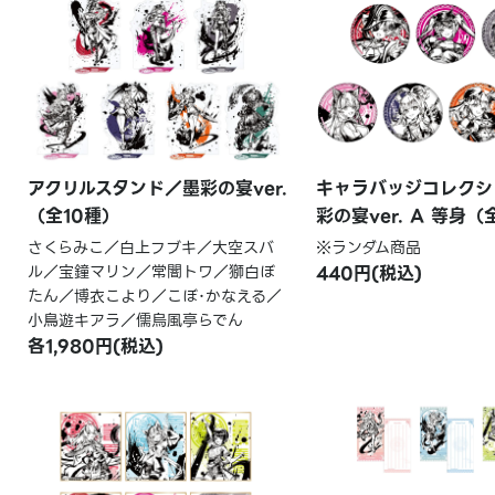
アクリルスタンド／墨彩の宴ver.
キャラバッジコレクシ
（全10種）
彩の宴ver. A 等身（
さくらみこ／白上フブキ／大空スバ
※ランダム商品
ル／宝鐘マリン／常闇トワ／獅白ぼ
440円(税込)
たん／博衣こより／こぼ･かなえる／
小鳥遊キアラ／儒烏風亭らでん
各1,980円(税込)