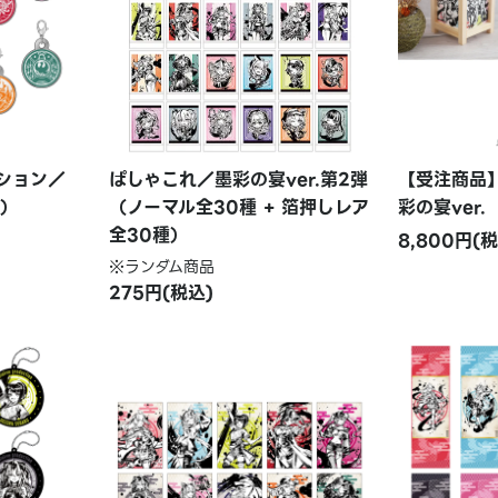
ション／
ぱしゃこれ／墨彩の宴ver.第2弾
【受注商品
種）
（ノーマル全30種 + 箔押しレア
彩の宴ver.
全30種）
8,800円(
※ランダム商品
275円(税込)