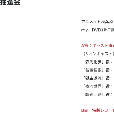
抽選会
アニメイト秋葉原
ray、DVD)を
A賞：キャスト直
【サインキャスト
「森先化歩」役：
「谷置狸眼」役：
「朝主派流」役：
「夜河世界」役：
「輪廻此処」役：
B賞：特製レコー