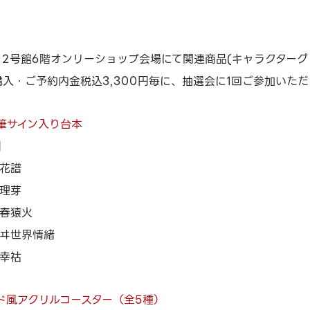
 2号館6階オンリーショップ会場にて関連商品(キャラクターグッ
ご購入・ご予約内金税込3,300円毎に、抽選会に1回ご参加いた
筆サイン入り台本
】
花譜
理芽
春猿火
ヰ世界情緒
幸祜
ド風アクリルコースター（全5種）