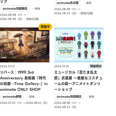
ップ
animate名古屋
…其他
animate池袋總店
…其他
2026.08.08（六）〜
2026.08.23（日）…其他3日程
2026.08.08（六）〜
2026.08.30（日）…其他3日程
2026.07.10
2026.07.12
ミュージカル「忍たま乱太
リバース：1999 3rd
郎」衣裳展 ～素敵なコスチュ
Anniversary 美術展『時代
ームの段～アニメイトオンリ
の回廊 -Time Gallery-』in
ーショップ
animate ONLY SHOP
animate池袋總店
animate新宿
…其他
…其他
2026.08.08（六）〜
2026.07.25（六）〜2026.08.16（日）
2026.08.23（日）