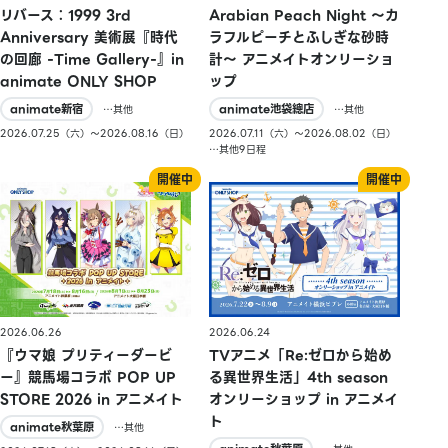
リバース：1999 3rd
Arabian Peach Night 〜カ
Anniversary 美術展『時代
ラフルピーチとふしぎな砂時
の回廊 -Time Gallery-』in
計〜 アニメイトオンリーショ
animate ONLY SHOP
ップ
animate新宿
animate池袋總店
…其他
…其他
2026.07.25（六）〜2026.08.16（日）
2026.07.11（六）〜2026.08.02（日）
…其他9日程
2026.06.26
2026.06.24
『ウマ娘 プリティーダービ
TVアニメ「Re:ゼロから始め
ー』競馬場コラボ POP UP
る異世界生活」4th season
STORE 2026 in アニメイト
オンリーショップ in アニメイ
ト
animate秋葉原
…其他