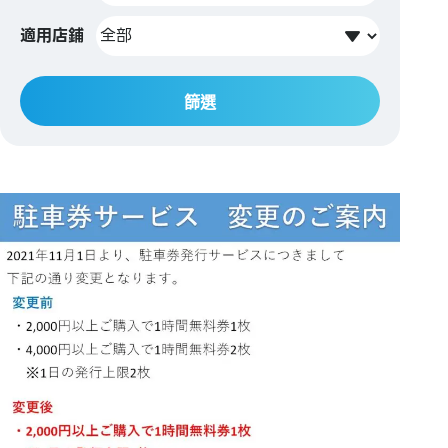
適用店鋪
篩選