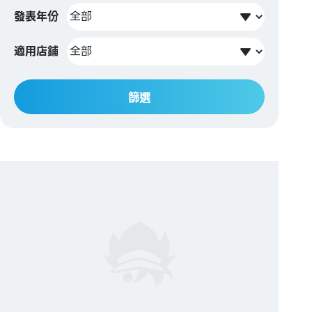
發表年份
適用店鋪
篩選