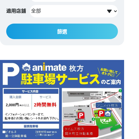
適用店鋪
篩選