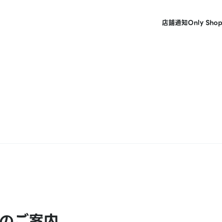
店鋪
通知
Only Sho
のご案内