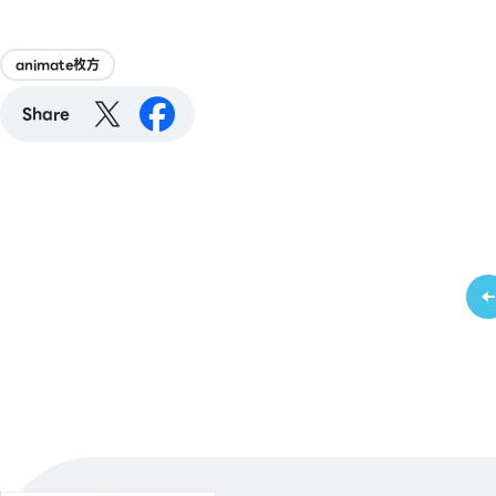
animate枚方
Share