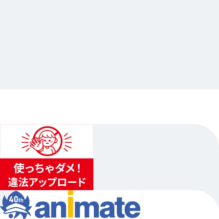
2025.04.15
Dytica 2nd Anniversary フェア in
animate開催記念×Gratte
…其他
animate池袋總店
2025.04.21（一）〜2025.05.06（祝）
...
3
...
2
4