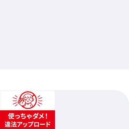
2026.07.13
『アイドリッシュセブン First BEAT! 劇場総集
編』 Blu-ray&DVD発売記念 Gratte
…其他
animate池袋總店
2026.07.28（二）〜2026.08.15（六）
2
...
1
3