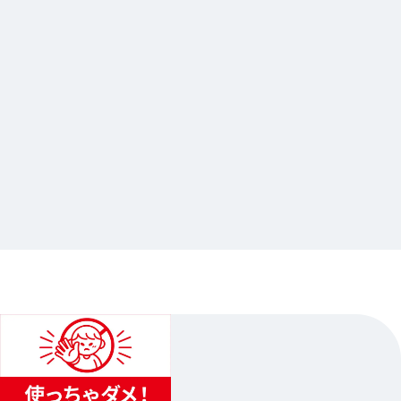
2026.07.13
『アイドリッシュセブン First BEAT! 劇場総集
編』 Blu-ray&DVD発売記念 Gratte
…Others
animate Ikebukuro Flagship Store
2026.07.28（Tue.）〜2026.08.15（Sat.）
2
...
1
3