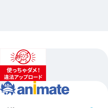
あんさんぶるスターズ！！追憶セレクション『ク
ロスロード』×Gratte
…其他
animate池袋總店
2023.11.12（日）〜2023.12.23（六）…其他21日程
3
1
2