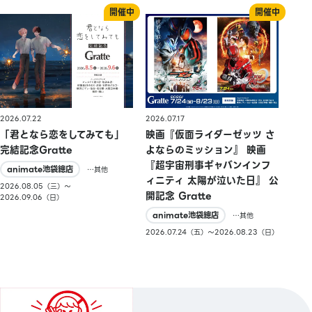
2026.07.22
2026.07.17
「君となら恋をしてみても」
映画『仮面ライダーゼッツ さ
完結記念Gratte
よならのミッション』 映画
『超宇宙刑事ギャバンインフ
animate池袋總店
…其他
ィニティ 太陽が泣いた日』 公
2026.08.05（三）〜
開記念 Gratte
2026.09.06（日）
animate池袋總店
…其他
2026.07.24（五）〜2026.08.23（日）