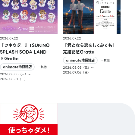
2026.07.22
2026.07.22
『ツキウタ。』TSUKINO
「君となら恋をしてみても」
SPLASH SODA LAND
完結記念Gratte
×Gratte
animate池袋總店
…其他
animate池袋總店
…其他
2026.08.05（三）〜
2026.09.06（日）
2026.08.05（三）〜
2026.08.31（一）