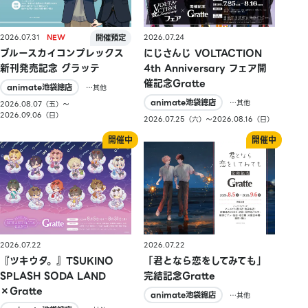
2026.07.31
2026.07.24
ブルースカイコンプレックス
にじさんじ VOLTACTION
新刊発売記念 グラッテ
4th Anniversary フェア開
催記念Gratte
animate池袋總店
…其他
animate池袋總店
…其他
2026.08.07（五）〜
2026.09.06（日）
2026.07.25（六）〜2026.08.16（日）
2026.07.22
2026.07.22
『ツキウタ。』TSUKINO
「君となら恋をしてみても」
SPLASH SODA LAND
完結記念Gratte
×Gratte
animate池袋總店
…其他