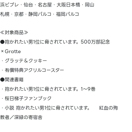
浜ビブレ・仙台・名古屋・大阪日本橋・岡山
札幌・京都・静岡パルコ・福岡パルコ
≪対象商品≫
●抱かれたい男1位に脅されています。500万部記念
×Gratte
・グラッテ＆クッキー
・有償特典アクリルコースター
●関連書籍
・抱かれたい男1位に脅されています。1～9巻
・桜日梯子ファンブック
・小説 抱かれたい男1位に脅されています。 紅血の殉
教者／深緑の寄宿舎