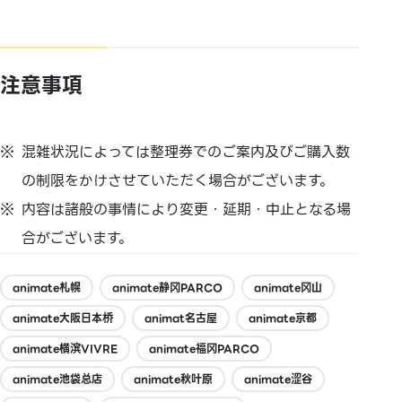
注意事項
混雑状況によっては整理券でのご案内及びご購入数
の制限をかけさせていただく場合がございます。
内容は諸般の事情により変更・延期・中止となる場
合がございます。
animate札幌
animate静冈PARCO
animate冈山
animate大阪日本桥
animat名古屋
animate京都
animate横滨VIVRE
animate福冈PARCO
animate池袋总店
animate秋叶原
animate涩谷