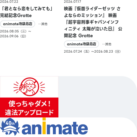
2026.07.22
2026.07.17
「君となら恋をしてみても」
映画『仮面ライダーゼッツ さ
完結記念Gratte
よならのミッション』 映画
『超宇宙刑事ギャバンインフ
animate池袋总店
…其他
ィニティ 太陽が泣いた日』 公
2026.08.05（三）〜
開記念 Gratte
2026.09.06（日）
animate池袋总店
…其他
2026.07.24（五）〜2026.08.23（日）