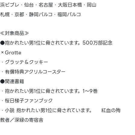
浜ビブレ・仙台・名古屋・大阪日本橋・岡山
札幌・京都・静岡パルコ・福岡パルコ
≪対象商品≫
●抱かれたい男1位に脅されています。500万部記念
×Gratte
・グラッテ＆クッキー
・有償特典アクリルコースター
●関連書籍
・抱かれたい男1位に脅されています。1～9巻
・桜日梯子ファンブック
・小説 抱かれたい男1位に脅されています。 紅血の殉
教者／深緑の寄宿舎