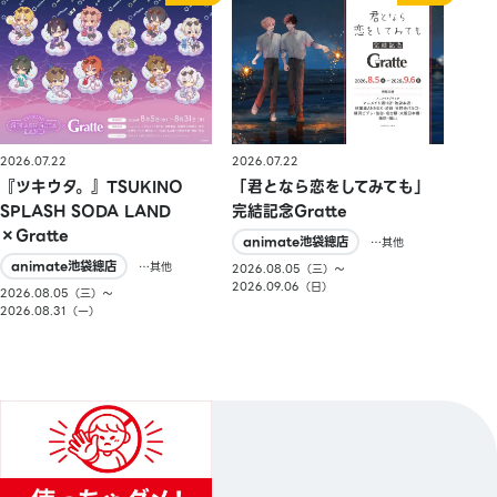
2026.07.22
2026.07.22
『ツキウタ。』TSUKINO
「君となら恋をしてみても」
SPLASH SODA LAND
完結記念Gratte
×Gratte
animate池袋總店
…其他
animate池袋總店
…其他
2026.08.05（三）〜
2026.09.06（日）
2026.08.05（三）〜
2026.08.31（一）