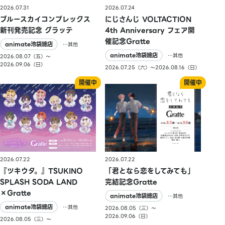
2026.07.31
2026.07.24
ブルースカイコンプレックス
にじさんじ VOLTACTION
新刊発売記念 グラッテ
4th Anniversary フェア開
催記念Gratte
animate池袋總店
…其他
animate池袋總店
…其他
2026.08.07（五）〜
2026.09.06（日）
2026.07.25（六）〜2026.08.16（日）
2026.07.22
2026.07.22
『ツキウタ。』TSUKINO
「君となら恋をしてみても」
SPLASH SODA LAND
完結記念Gratte
×Gratte
animate池袋總店
…其他
animate池袋總店
…其他
2026.08.05（三）〜
2026.09.06（日）
2026.08.05（三）〜