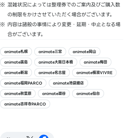
混雑状況によっては整理券でのご案内及びご購入数
の制限をかけさせていただく場合がございます。
内容は諸般の事情により変更・延期・中止となる場
合がございます。
animate札幌
animate三宮
animate岡山
animate廣島
animate大阪日本橋
animate梅田
animate新潟
animate名古屋
animate橫濱VIVRE
animate福岡PARCO
animate池袋總店
animate秋葉原
animate澀谷
animate仙台
animate吉祥寺PARCO