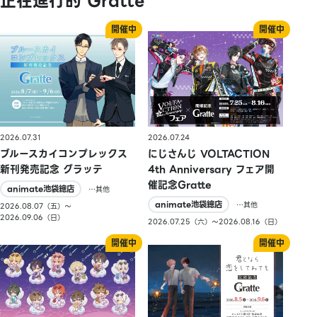
正在進行的 Gratte
2026.07.31
2026.07.24
ブルースカイコンプレックス
にじさんじ VOLTACTION
新刊発売記念 グラッテ
4th Anniversary フェア開
催記念Gratte
animate池袋總店
…其他
animate池袋總店
…其他
2026.08.07（五）〜
2026.09.06（日）
2026.07.25（六）〜2026.08.16（日）