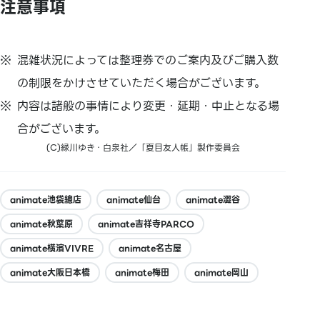
注意事項
混雑状況によっては整理券でのご案内及びご購入数
の制限をかけさせていただく場合がございます。
内容は諸般の事情により変更・延期・中止となる場
合がございます。
(C)緑川ゆき・白泉社／「夏目友人帳」製作委員会
animate池袋總店
animate仙台
animate澀谷
animate秋葉原
animate吉祥寺PARCO
animate橫濱VIVRE
animate名古屋
animate大阪日本橋
animate梅田
animate岡山