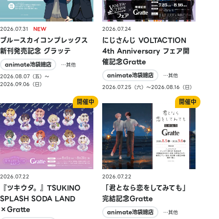
2026.07.31
2026.07.24
ブルースカイコンプレックス
にじさんじ VOLTACTION
新刊発売記念 グラッテ
4th Anniversary フェア開
催記念Gratte
animate池袋總店
…其他
animate池袋總店
…其他
2026.08.07（五）〜
2026.09.06（日）
2026.07.25（六）〜2026.08.16（日）
2026.07.22
2026.07.22
『ツキウタ。』TSUKINO
「君となら恋をしてみても」
SPLASH SODA LAND
完結記念Gratte
×Gratte
animate池袋總店
…其他