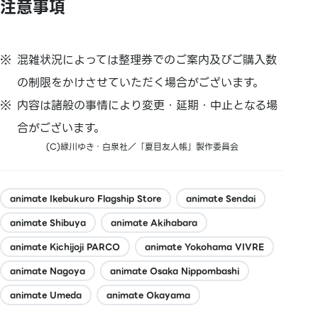
注意事項
混雑状況によっては整理券でのご案内及びご購入数
の制限をかけさせていただく場合がございます。
内容は諸般の事情により変更・延期・中止となる場
合がございます。
(C)緑川ゆき・白泉社／「夏目友人帳」製作委員会
animate Ikebukuro Flagship Store
animate Sendai
animate Shibuya
animate Akihabara
animate Kichijoji PARCO
animate Yokohama VIVRE
animate Nagoya
animate Osaka Nippombashi
animate Umeda
animate Okayama