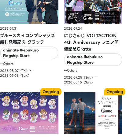
2026.07.31
2026.07.24
ブルースカイコンプレックス
にじさんじ VOLTACTION
新刊発売記念 グラッテ
4th Anniversary フェア開
催記念Gratte
animate Ikebukuro
Flagship Store
animate Ikebukuro
Flagship Store
…Others
…Others
2026.08.07（Fri.）〜
2026.09.06（Sun.）
2026.07.25（Sat.）〜
2026.08.16（Sun.）