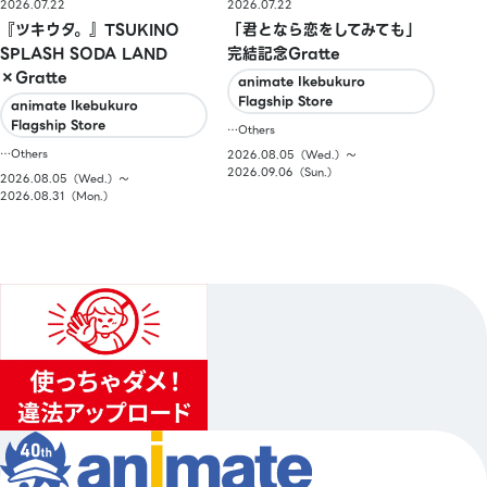
2026.07.22
2026.07.22
『ツキウタ。』TSUKINO
「君となら恋をしてみても」
SPLASH SODA LAND
完結記念Gratte
×Gratte
animate Ikebukuro
Flagship Store
animate Ikebukuro
Flagship Store
…Others
…Others
2026.08.05（Wed.）〜
2026.09.06（Sun.）
2026.08.05（Wed.）〜
2026.08.31（Mon.）