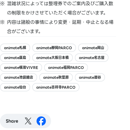
混雑状況によっては整理券でのご案内及びご購入数
の制限をかけさせていただく場合がございます。
内容は諸般の事情により変更・延期・中止となる場
合がございます。
animate札幌
animate靜岡PARCO
animate岡山
animate廣島
animate大阪日本橋
animate名古屋
animate橫濱VIVRE
animate福岡PARCO
animate池袋總店
animate秋葉原
animate澀谷
animate仙台
animate吉祥寺PARCO
Share