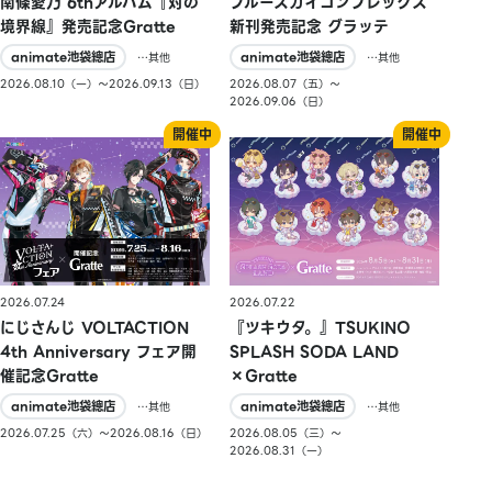
南條愛乃 6thアルバム『対の
ブルースカイコンプレックス
境界線』発売記念Gratte
新刊発売記念 グラッテ
animate池袋總店
animate池袋總店
…其他
…其他
2026.08.10（一）〜2026.09.13（日）
2026.08.07（五）〜
2026.09.06（日）
2026.07.24
2026.07.22
にじさんじ VOLTACTION
『ツキウタ。』TSUKINO
4th Anniversary フェア開
SPLASH SODA LAND
催記念Gratte
×Gratte
animate池袋總店
animate池袋總店
…其他
…其他
2026.07.25（六）〜2026.08.16（日）
2026.08.05（三）〜
2026.08.31（一）