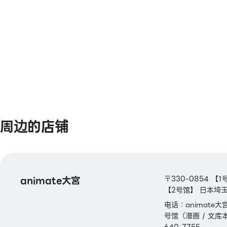
【交通系电子货币】
Kitaca / Suica / PASMO / TOICA / man
ICOCA / SUGOCA / nimoca / Hayakake
【礼品卡・商品券】
JCB礼品卡 / NICOS / Mallage购物券 / Ma
EPOS购物券 / Mallage EPOS入会特典券
周边的店铺
【图书券・图书卡NEXT】
animate大宮
〒330-0854 
【2号馆】 日本埼玉
电话：animate大宫
号馆（漫画 / 文库本 /
640-7755