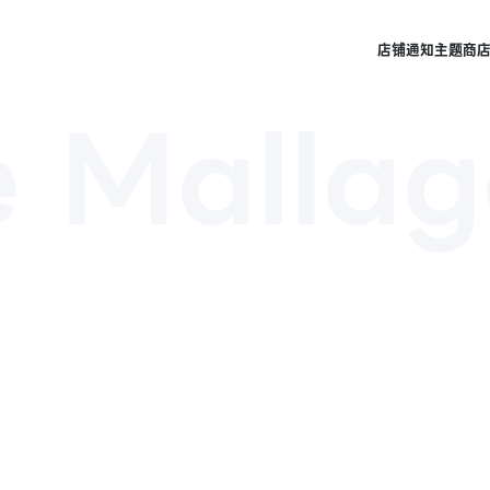
店铺
通知
主题商
 Mallag