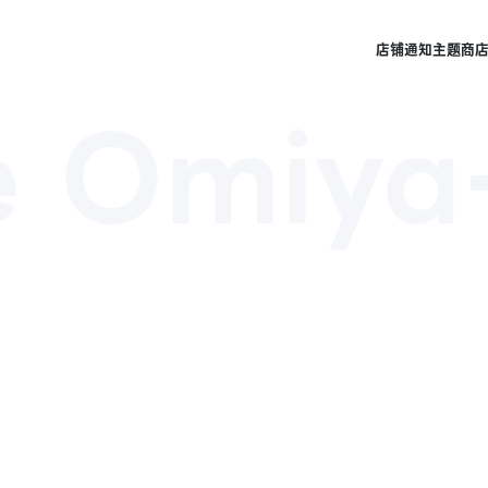
店铺
通知
主题商
e Omiya