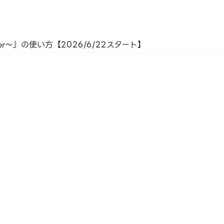
BNPJ
der～』の使い方【2026/6/22スタート】
/ 日本邮政
/ 银联 /
预付卡 /
aca /
n