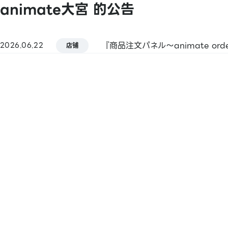
animate大宮 的公告
【Smart Code】
atone / ANA Pay / JAL Pay / au PAY / 
Pay
『商品注文パネル～animate or
2026.06.22
pring / Merpay / LINE Pay / 银行Pay 
店铺
银行Pay / FamiPay / GLN Pay 等
【信用卡】
Master / VISA / JCB / 美国运通 / 大来卡 
Discover / TS CUBIC / 乐天卡 / au PAY 
LINE Pay卡
【电子货币】
QUICPay / 乐天Edy
【交通系电子货币】
Kitaca / Suica / PASMO / TOICA / man
ICOCA / SUGOCA / nimoca / Hayakake