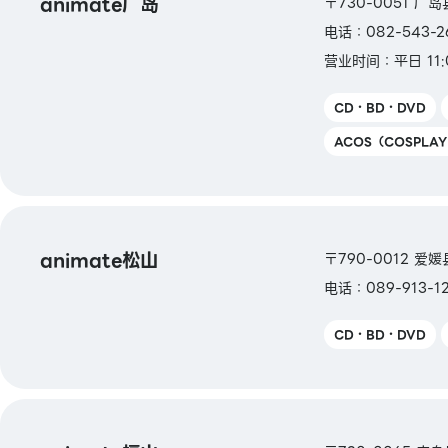
animate广岛
〒730-0051 广
【交通系电子货币】 Kitaca / Suica / PASM
电话：082-543-2
TOICA / manaca / ICOCA / SUGOCA / 
/ Hayakaken
营业时间：平日 11:
CD・BD・DVD
【礼品卡・商品券】 JCB 礼品卡
ACOS（COSPLA
【图书券・图书卡NEXT】
animate松山
〒790-0012 爱媛
电话：089-913-12
CD・BD・DVD