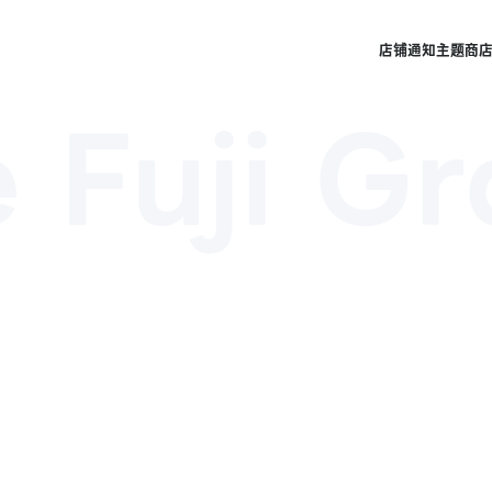
店铺
通知
主题商
 Fuji G