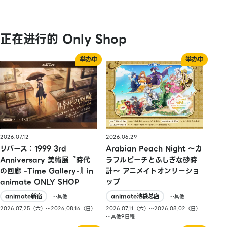
正在进行的 Only Shop
2026.07.12
2026.06.29
リバース：1999 3rd
Arabian Peach Night 〜カ
Anniversary 美術展『時代
ラフルピーチとふしぎな砂時
の回廊 -Time Gallery-』in
計〜 アニメイトオンリーショ
animate ONLY SHOP
ップ
animate新宿
animate池袋总店
…其他
…其他
2026.07.25（六）〜2026.08.16（日）
2026.07.11（六）〜2026.08.02（日）
…其他9日程