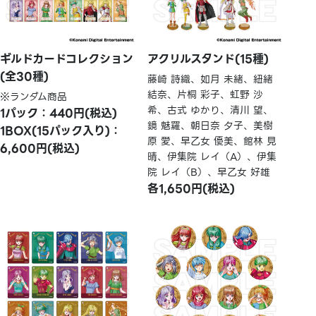
ギルドカードコレクション
アクリルスタンド(15種)
(全30種)
藤崎 詩織、如月 未緒、紐緒
結奈、片桐 彩子、虹野 沙
※ランダム商品
希、古式 ゆかり、清川 望、
1パック：440円(税込)
鏡 魅羅、朝日奈 夕子、美樹
1BOX(15パック入り)：
原 愛、早乙女 優美、館林 見
6,600円(税込)
晴、伊集院 レイ（A）、伊集
院 レイ（B）、早乙女 好雄
各1,650円(税込)