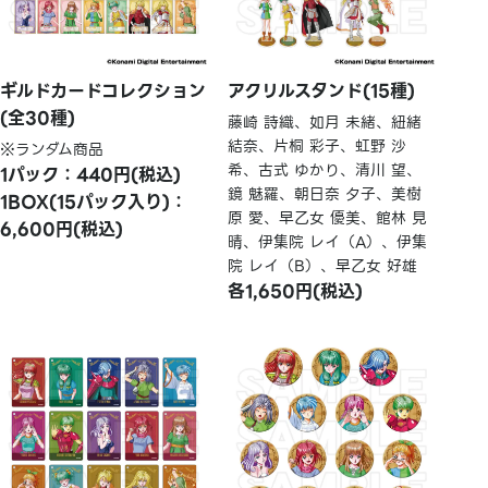
ギルドカードコレクション
アクリルスタンド(15種)
(全30種)
藤崎 詩織、如月 未緒、紐緒
結奈、片桐 彩子、虹野 沙
※ランダム商品
希、古式 ゆかり、清川 望、
1パック：440円(税込)
鏡 魅羅、朝日奈 夕子、美樹
1BOX(15パック入り)：
原 愛、早乙女 優美、館林 見
6,600円(税込)
晴、伊集院 レイ（A）、伊集
院 レイ（B）、早乙女 好雄
各1,650円(税込)