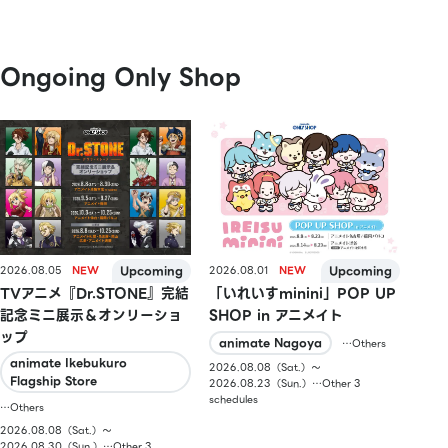
Ongoing Only Shop
2026.08.05
2026.08.01
TVアニメ『Dr.STONE』完結
「いれいすminini」POP UP
記念ミニ展示＆オンリーショ
SHOP in アニメイト
ップ
animate Nagoya
…Others
animate Ikebukuro
2026.08.08（Sat.）〜
Flagship Store
2026.08.23（Sun.）…Other 3
schedules
…Others
2026.08.08（Sat.）〜
2026.08.30（Sun.）…Other 3