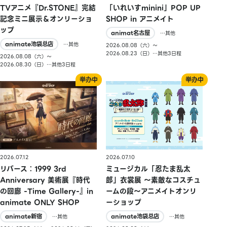
TVアニメ『Dr.STONE』完結
「いれいすminini」POP UP
記念ミニ展示＆オンリーショ
SHOP in アニメイト
ップ
animat名古屋
…其他
animate池袋总店
…其他
2026.08.08（六）〜
2026.08.23（日）…其他3日程
2026.08.08（六）〜
2026.08.30（日）…其他3日程
2026.07.10
2026.07.12
ミュージカル「忍たま乱太
リバース：1999 3rd
郎」衣裳展 ～素敵なコスチュ
Anniversary 美術展『時代
ームの段～アニメイトオンリ
の回廊 -Time Gallery-』in
ーショップ
animate ONLY SHOP
animate池袋总店
animate新宿
…其他
…其他