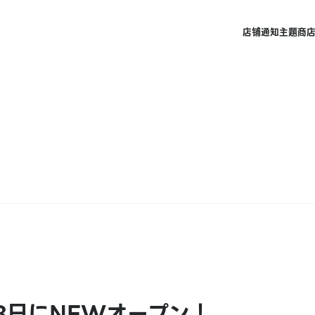
店铺
通知
主题商
月8日にNEWオープン！