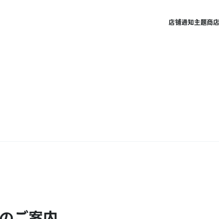
店铺
通知
主题商
のご案内