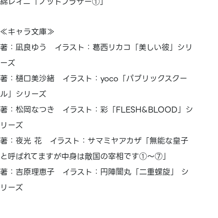
綿レイニ「ノットブラザー①」
≪キャラ文庫≫
著：凪良ゆう イラスト：葛西リカコ「美しい彼」シリ
ーズ
著：樋口美沙緒 イラスト：yoco「パブリックスクー
ル」シリーズ
著：松岡なつき イラスト：彩「FLESH&BLOOD」シ
リーズ
著：夜光 花 イラスト：サマミヤアカザ「無能な皇子
と呼ばれてますが中身は敵国の宰相です①～⑦」
著：吉原理恵子 イラスト：円陣闇丸「二重螺旋」 シ
リーズ