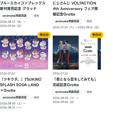
ブルースカイコンプレックス
にじさんじ VOLTACTION
新刊発売記念 グラッテ
4th Anniversary フェア開
催記念Gratte
animate池袋总店
…其他
animate池袋总店
…其他
2026.08.07（五）〜
2026.09.06（日）
2026.07.25（六）〜2026.08.16（日）
2026.07.22
2026.07.22
『ツキウタ。』TSUKINO
「君となら恋をしてみても」
SPLASH SODA LAND
完結記念Gratte
×Gratte
animate池袋总店
…其他
animate池袋总店
…其他
2026.08.05（三）〜
2026.09.06（日）
2026.08.05（三）〜
2026.08.31（一）