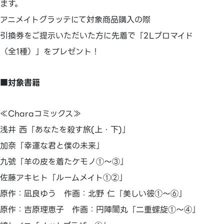
ます。
アニメイトグラッテにて対象商品購入の際
引換券をご提示いただいた方に先着で「2Lブロマイド
（全1種）」をプレゼント！
■対象書籍
≪Charaコミックス≫
浅井 西「あなたを殺す旅(上・下)」
加奈「幸運な君と僕の未来」
九號「羊の皮を着たケモノ①～③」
佐藤アキヒト「ルームメイト①②」
原作：凪良ゆう 作画：北野 仁「美しい彼①～⑥」
原作：吉原理恵子 作画：円陣闇丸「二重螺旋①～④」