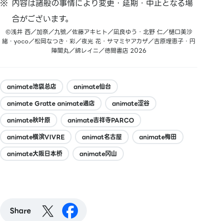
内容は諸般の事情により変更・延期・中止となる場
合がございます。
©浅井 西／加奈／九號／佐藤アキヒト／凪良ゆう・北野 仁／樋口美沙
緒・yoco／松岡なつき・彩／夜光 花・サマミヤアカザ／吉原理恵子・円
陣闇丸／綿レイニ／徳間書店 2026
animate池袋总店
animate仙台
animate Gratte animate通店
animate涩谷
animate秋叶原
animate吉祥寺PARCO
animate横滨VIVRE
animat名古屋
animate梅田
animate大阪日本桥
animate冈山
Share