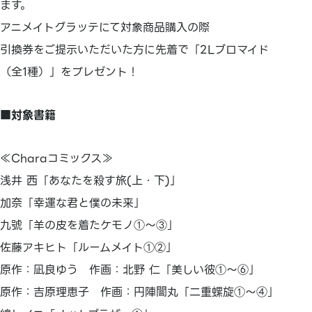
ます。
アニメイトグラッテにて対象商品購入の際
引換券をご提示いただいた方に先着で「2Lブロマイド
（全1種）」をプレゼント！
■対象書籍
≪Charaコミックス≫
浅井 西「あなたを殺す旅(上・下)」
加奈「幸運な君と僕の未来」
九號「羊の皮を着たケモノ①～③」
佐藤アキヒト「ルームメイト①②」
原作：凪良ゆう 作画：北野 仁「美しい彼①～⑥」
原作：吉原理恵子 作画：円陣闇丸「二重螺旋①～④」