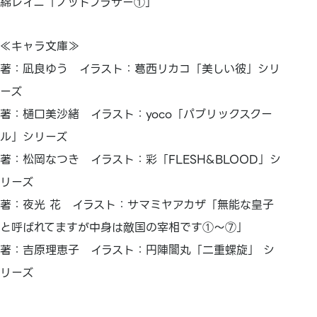
綿レイニ「ノットブラザー①」
≪キャラ文庫≫
著：凪良ゆう イラスト：葛西リカコ「美しい彼」シリ
ーズ
著：樋口美沙緒 イラスト：yoco「パブリックスクー
ル」シリーズ
著：松岡なつき イラスト：彩「FLESH&BLOOD」シ
リーズ
著：夜光 花 イラスト：サマミヤアカザ「無能な皇子
と呼ばれてますが中身は敵国の宰相です①～⑦」
著：吉原理恵子 イラスト：円陣闇丸「二重螺旋」 シ
リーズ