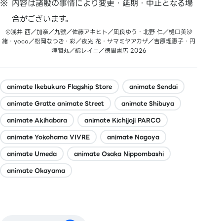
内容は諸般の事情により変更・延期・中止となる場
合がございます。
©浅井 西／加奈／九號／佐藤アキヒト／凪良ゆう・北野 仁／樋口美沙
緒・yoco／松岡なつき・彩／夜光 花・サマミヤアカザ／吉原理恵子・円
陣闇丸／綿レイニ／徳間書店 2026
animate Ikebukuro Flagship Store
animate Sendai
animate Gratte animate Street
animate Shibuya
animate Akihabara
animate Kichijoji PARCO
animate Yokohama VIVRE
animate Nagoya
animate Umeda
animate Osaka Nippombashi
animate Okayama