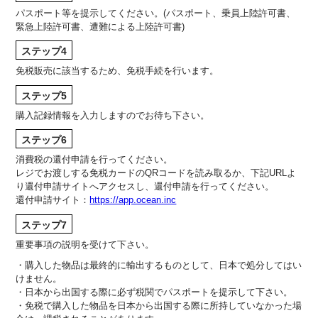
パスポート等を提示してください。(パスポート、乗員上陸許可書、
緊急上陸許可書、遭難による上陸許可書)
ステップ4
免税販売に該当するため、免税手続を行います。
ステップ5
購入記録情報を入力しますのでお待ち下さい。
ステップ6
消費税の還付申請を行ってください。
レジでお渡しする免税カードのQRコードを読み取るか、下記URLよ
り還付申請サイトへアクセスし、還付申請を行ってください。
還付申請サイト：
https://app.ocean.inc
ステップ7
重要事項の説明を受けて下さい。
購入した物品は最終的に輸出するものとして、日本で処分してはい
けません。
日本から出国する際に必ず税関でパスポートを提示して下さい。
免税で購入した物品を日本から出国する際に所持していなかった場