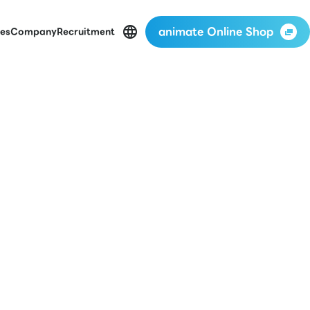
animate Online Shop
es
Company
Recruitment