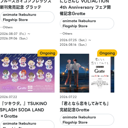
ブルースカイコンプレックス
にじさんじ VOLTACTION
新刊発売記念 グラッテ
4th Anniversary フェア開
催記念Gratte
animate Ikebukuro
Flagship Store
animate Ikebukuro
Flagship Store
…Others
…Others
2026.08.07（Fri.）〜
2026.09.06（Sun.）
2026.07.25（Sat.）〜
2026.08.16（Sun.）
2026.07.22
2026.07.22
『ツキウタ。』TSUKINO
「君となら恋をしてみても」
SPLASH SODA LAND
完結記念Gratte
×Gratte
animate Ikebukuro
Flagship Store
animate Ikebukuro